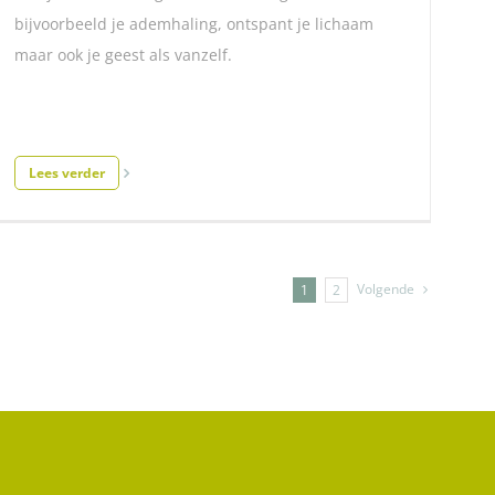
bijvoorbeeld je ademhaling, ontspant je lichaam
maar ook je geest als vanzelf.
Lees verder
Volgende
1
2