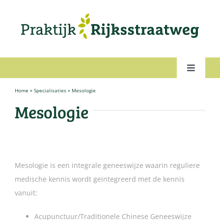
Ga
naar
inhoud
Toggle
Navigat
Home
»
Specialisaties
»
Mesologie
Home
Mesologie
Behandelvormen
Ons team
Mesologie is een integrale geneeswijze waarin reguliere
medische kennis wordt geintegreerd met de kennis
Tarieven & Vergoedingen
vanuit:
Acupunctuur/Traditionele Chinese Geneeswijze